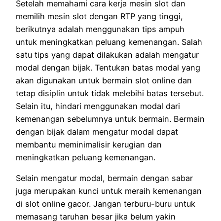
Setelah memahami cara kerja mesin slot dan
memilih mesin slot dengan RTP yang tinggi,
berikutnya adalah menggunakan tips ampuh
untuk meningkatkan peluang kemenangan. Salah
satu tips yang dapat dilakukan adalah mengatur
modal dengan bijak. Tentukan batas modal yang
akan digunakan untuk bermain slot online dan
tetap disiplin untuk tidak melebihi batas tersebut.
Selain itu, hindari menggunakan modal dari
kemenangan sebelumnya untuk bermain. Bermain
dengan bijak dalam mengatur modal dapat
membantu meminimalisir kerugian dan
meningkatkan peluang kemenangan.
Selain mengatur modal, bermain dengan sabar
juga merupakan kunci untuk meraih kemenangan
di slot online gacor. Jangan terburu-buru untuk
memasang taruhan besar jika belum yakin