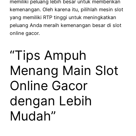
memiliki peluang lebih besar untuk memberikan
kemenangan. Oleh karena itu, pilihlah mesin slot
yang memiliki RTP tinggi untuk meningkatkan
peluang Anda meraih kemenangan besar di slot
online gacor.
“Tips Ampuh
Menang Main Slot
Online Gacor
dengan Lebih
Mudah”