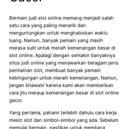
Bermain judi slot online memang menjadi salah
satu cara yang paling menarik dan
menguntungkan untuk menghabiskan waktu
luang. Namun, banyak pemain yang masih
merasa sulit untuk meraih kemenangan besar di
slot online. Apalagi dengan semakin banyaknya
situs judi online yang menawarkan beragam jenis
permainan slot, membuat banyak pemain
kebingungan untuk meraih kemenangan. Namun,
jangan khawatir karena kami akan memberikan
cara jitu meraup kemenangan besar di slot online
gacor.
Yang pertama, pahami terlebih dahulu cara kerja
mesin slot dan simbol-simbol yang ada. Sebelum
memulai bermain, pastikan untuk membaca