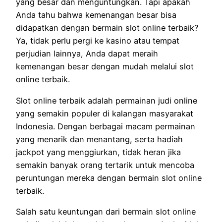
yang besar dan menguntungkan. Tapi apakah
Anda tahu bahwa kemenangan besar bisa
didapatkan dengan bermain slot online terbaik?
Ya, tidak perlu pergi ke kasino atau tempat
perjudian lainnya, Anda dapat meraih
kemenangan besar dengan mudah melalui slot
online terbaik.
Slot online terbaik adalah permainan judi online
yang semakin populer di kalangan masyarakat
Indonesia. Dengan berbagai macam permainan
yang menarik dan menantang, serta hadiah
jackpot yang menggiurkan, tidak heran jika
semakin banyak orang tertarik untuk mencoba
peruntungan mereka dengan bermain slot online
terbaik.
Salah satu keuntungan dari bermain slot online