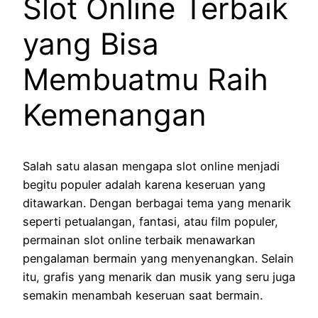
Slot Online Terbaik
yang Bisa
Membuatmu Raih
Kemenangan
Salah satu alasan mengapa slot online menjadi
begitu populer adalah karena keseruan yang
ditawarkan. Dengan berbagai tema yang menarik
seperti petualangan, fantasi, atau film populer,
permainan slot online terbaik menawarkan
pengalaman bermain yang menyenangkan. Selain
itu, grafis yang menarik dan musik yang seru juga
semakin menambah keseruan saat bermain.