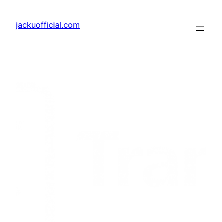
Skip
to
jackuofficial.com
content