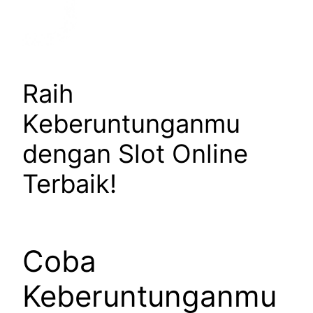
Raih
Keberuntunganmu
dengan Slot Online
Terbaik!
Coba
Keberuntunganmu