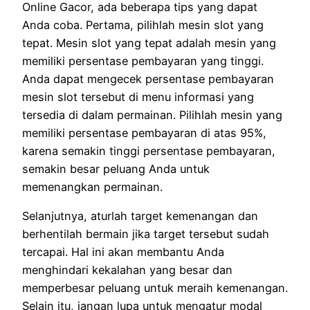
Online Gacor, ada beberapa tips yang dapat
Anda coba. Pertama, pilihlah mesin slot yang
tepat. Mesin slot yang tepat adalah mesin yang
memiliki persentase pembayaran yang tinggi.
Anda dapat mengecek persentase pembayaran
mesin slot tersebut di menu informasi yang
tersedia di dalam permainan. Pilihlah mesin yang
memiliki persentase pembayaran di atas 95%,
karena semakin tinggi persentase pembayaran,
semakin besar peluang Anda untuk
memenangkan permainan.
Selanjutnya, aturlah target kemenangan dan
berhentilah bermain jika target tersebut sudah
tercapai. Hal ini akan membantu Anda
menghindari kekalahan yang besar dan
memperbesar peluang untuk meraih kemenangan.
Selain itu, jangan lupa untuk mengatur modal