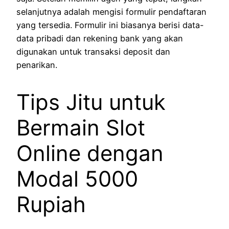
selanjutnya adalah mengisi formulir pendaftaran
yang tersedia. Formulir ini biasanya berisi data-
data pribadi dan rekening bank yang akan
digunakan untuk transaksi deposit dan
penarikan.
Tips Jitu untuk
Bermain Slot
Online dengan
Modal 5000
Rupiah