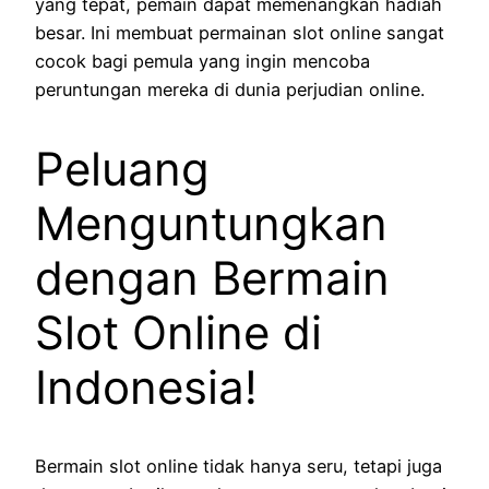
yang tepat, pemain dapat memenangkan hadiah
besar. Ini membuat permainan slot online sangat
cocok bagi pemula yang ingin mencoba
peruntungan mereka di dunia perjudian online.
Peluang
Menguntungkan
dengan Bermain
Slot Online di
Indonesia!
Bermain slot online tidak hanya seru, tetapi juga