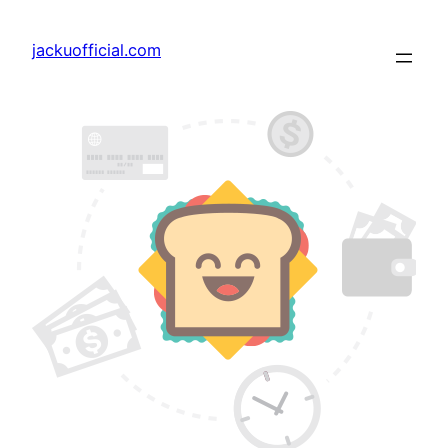
Skip
to
jackuofficial.com
content